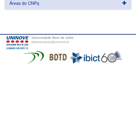
Áreas do CNPq
Universidade Nove de Julho
bibliotecatede@uninove.br