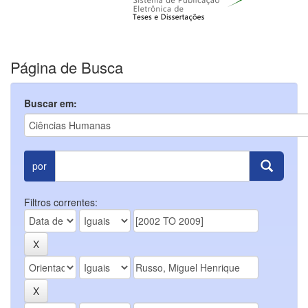
Página de Busca
Buscar em:
por
Filtros correntes: