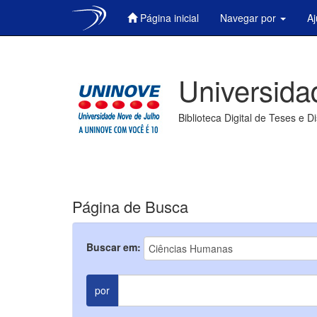
Página inicial
Navegar por
A
Skip
navigation
Universida
Biblioteca Digital de Teses e D
Página de Busca
Buscar em:
por