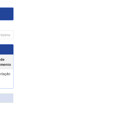
róximo
 de
umento
ertação