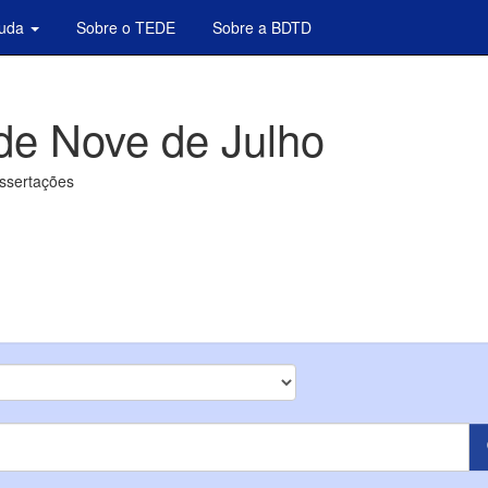
juda
Sobre o TEDE
Sobre a BDTD
de Nove de Julho
issertações