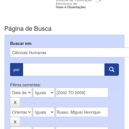
Página de Busca
Buscar em:
por
Filtros correntes: