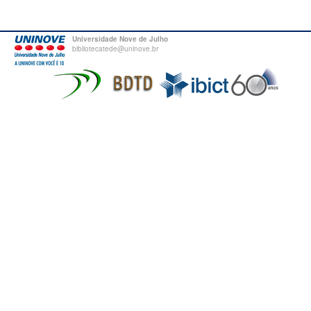
Universidade Nove de Julho
bibliotecatede@uninove.br