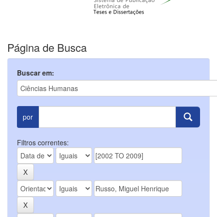
Página de Busca
Buscar em:
por
Filtros correntes: