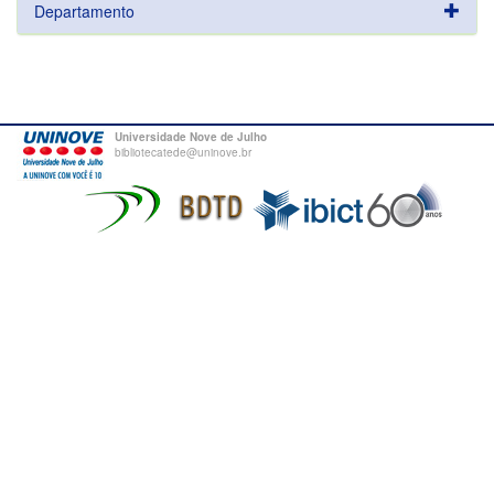
Departamento
Universidade Nove de Julho
bibliotecatede@uninove.br