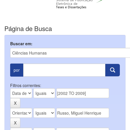
Página de Busca
Buscar em:
por
Filtros correntes: