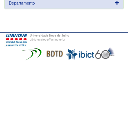
Departamento
Universidade Nove de Julho
bibliotecatede@uninove.br