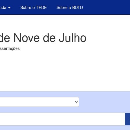
juda
Sobre o TEDE
Sobre a BDTD
de Nove de Julho
issertações