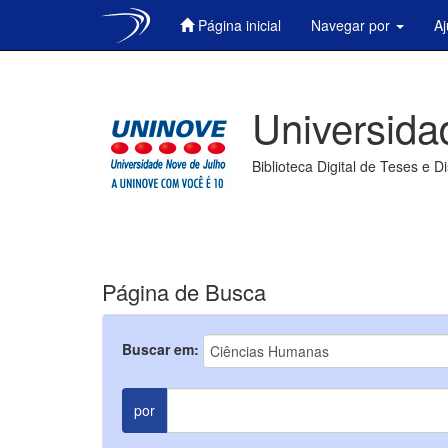
Página inicial
Navegar por
A
Skip
navigation
Universida
Biblioteca Digital de Teses e D
Página de Busca
Buscar em:
por