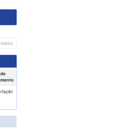
róximo
 de
umento
ertação