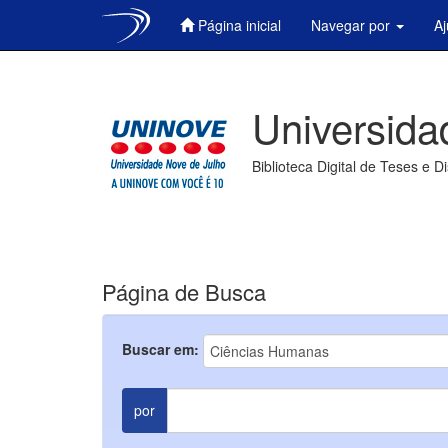
Página inicial
Navegar por
A
Skip
navigation
Universida
Biblioteca Digital de Teses e D
Página de Busca
Buscar em:
por