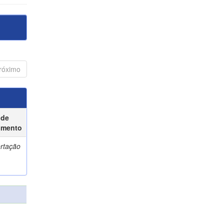
róximo
 de
umento
ertação