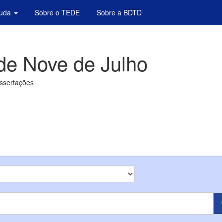
juda
Sobre o TEDE
Sobre a BDTD
de Nove de Julho
issertações