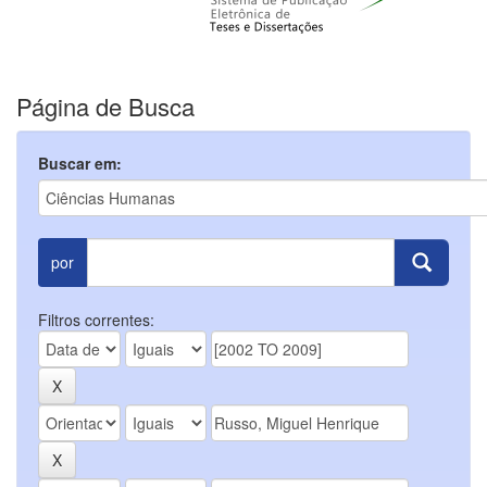
Página de Busca
Buscar em:
por
Filtros correntes: