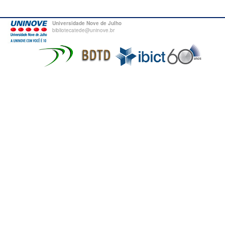
Universidade Nove de Julho
bibliotecatede@uninove.br