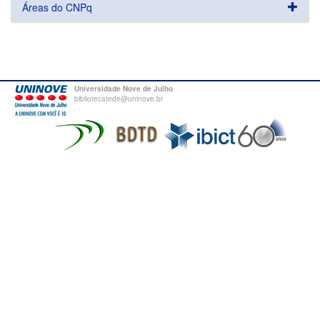
Áreas do CNPq
Universidade Nove de Julho
bibliotecatede@uninove.br