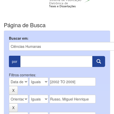
Página de Busca
Buscar em:
por
Filtros correntes: