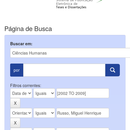
Página de Busca
Buscar em:
por
Filtros correntes: