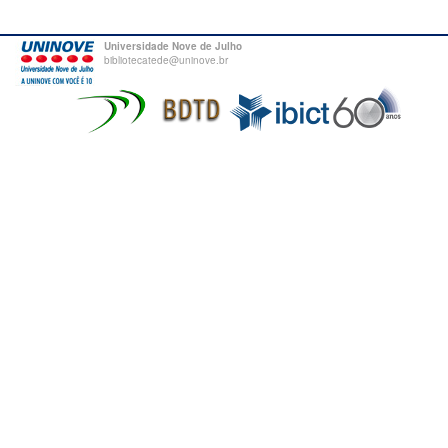
Universidade Nove de Julho
bibliotecatede@uninove.br