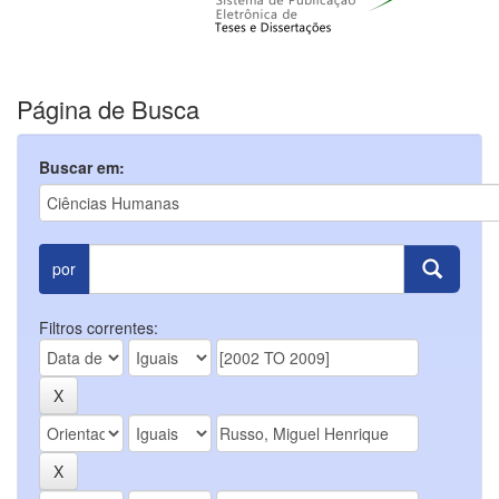
Página de Busca
Buscar em:
por
Filtros correntes: