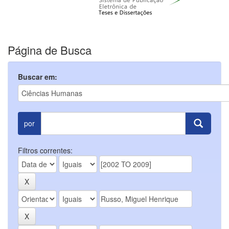
Página de Busca
Buscar em:
por
Filtros correntes: