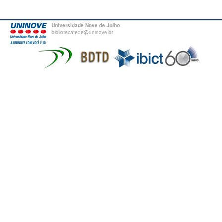
Universidade Nove de Julho
bibliotecatede@uninove.br