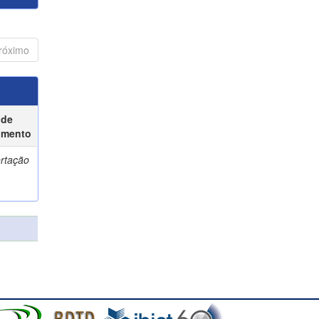
róximo
 de
umento
ertação