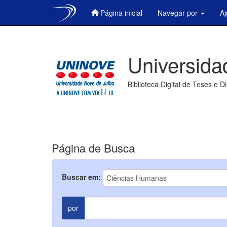
Página inicial
Navegar por
A
Skip
navigation
Universida
Biblioteca Digital de Teses e D
Página de Busca
Buscar em:
por