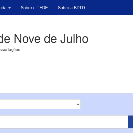
juda
Sobre o TEDE
Sobre a BDTD
de Nove de Julho
issertações