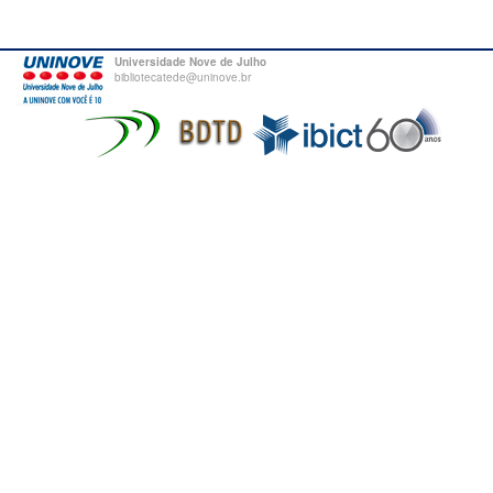
Universidade Nove de Julho
bibliotecatede@uninove.br