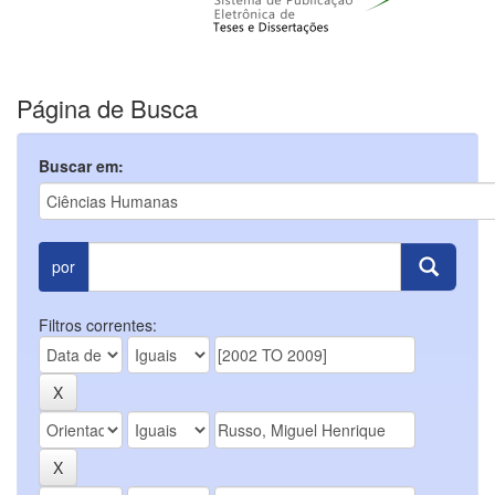
Página de Busca
Buscar em:
por
Filtros correntes: