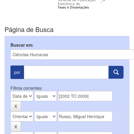
Página de Busca
Buscar em:
por
Filtros correntes: