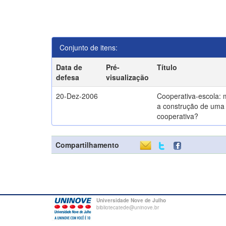
Conjunto de itens:
Data de
Pré-
Título
defesa
visualização
20-Dez-2006
Cooperativa-escola: 
a construção de uma 
cooperativa?
Compartilhamento
Universidade Nove de Julho
bibliotecatede@uninove.br