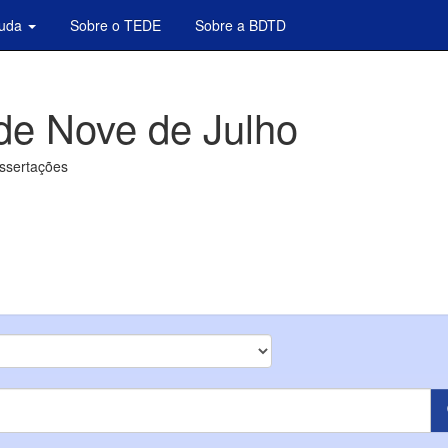
juda
Sobre o TEDE
Sobre a BDTD
de Nove de Julho
issertações