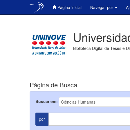
Página inicial
Navegar por
A
Skip
navigation
Universida
Biblioteca Digital de Teses e D
Página de Busca
Buscar em:
por