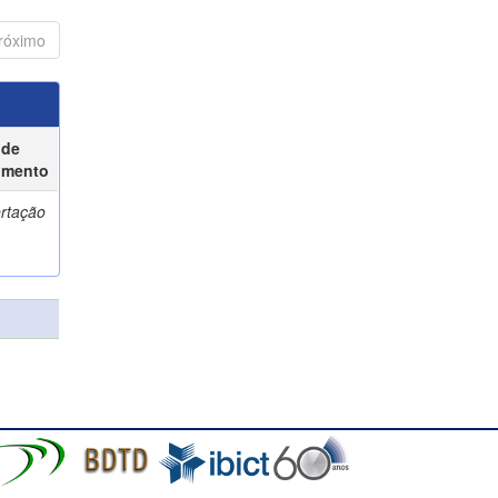
róximo
 de
umento
ertação