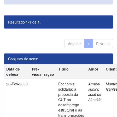
Resultado 1-1 de 1.
Anterior
1
Próximo
Conjunto de itens:
Data de
Pré-
Título
Autor
Orien
defesa
visualização
26-Fev-2003
Economia
Amaral
Monfre
solidária: a
Júnior,
Ivanis
proposta da
José de
CUT ao
Almeida
desemprego
estrutural e as
transformações