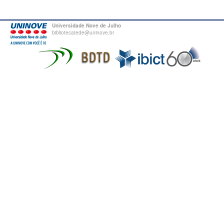
Universidade Nove de Julho
bibliotecatede@uninove.br