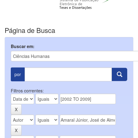
Página de Busca
Buscar em:
por
Filtros correntes: