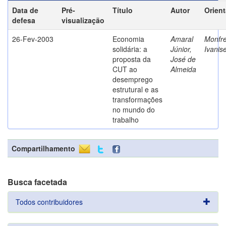
Data de
Pré-
Título
Autor
Orien
defesa
visualização
26-Fev-2003
Economia
Amaral
Monfre
solidária: a
Júnior,
Ivanis
proposta da
José de
CUT ao
Almeida
desemprego
estrutural e as
transformações
no mundo do
trabalho
Compartilhamento
Busca facetada
Todos contribuidores