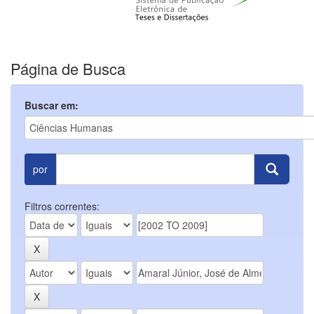
Página de Busca
Buscar em:
por
Filtros correntes: