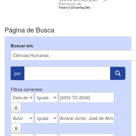
Página de Busca
Buscar em:
por
Filtros correntes: