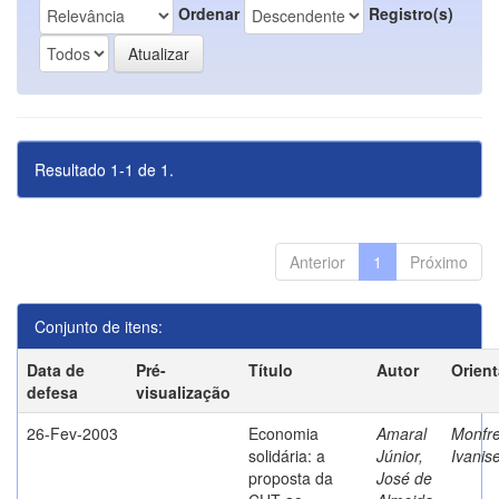
Ordenar
Registro(s)
Resultado 1-1 de 1.
Anterior
1
Próximo
Conjunto de itens:
Data de
Pré-
Título
Autor
Orien
defesa
visualização
26-Fev-2003
Economia
Amaral
Monfre
solidária: a
Júnior,
Ivanis
proposta da
José de