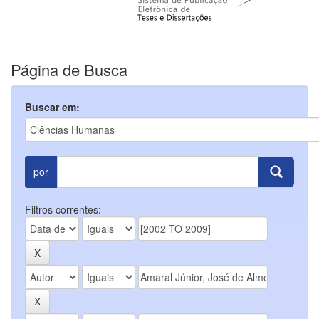
Página de Busca
Buscar em:
por
Filtros correntes: