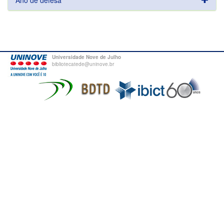
Ano de defesa
Universidade Nove de Julho
bibliotecatede@uninove.br