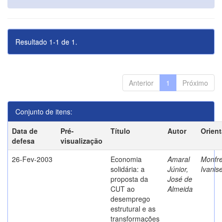
Resultado 1-1 de 1.
Anterior
1
Próximo
Conjunto de itens:
Data de
Pré-
Título
Autor
Orien
defesa
visualização
26-Fev-2003
Economia
Amaral
Monfre
solidária: a
Júnior,
Ivanis
proposta da
José de
CUT ao
Almeida
desemprego
estrutural e as
transformações