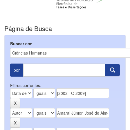
Página de Busca
Buscar em:
por
Filtros correntes: