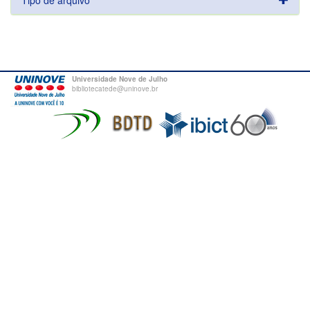
Tipo de arquivo
Universidade Nove de Julho
bibliotecatede@uninove.br