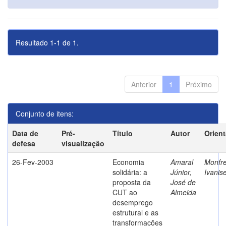
Resultado 1-1 de 1.
Anterior
1
Próximo
Conjunto de itens:
Data de
Pré-
Título
Autor
Orien
defesa
visualização
26-Fev-2003
Economia
Amaral
Monfre
solidária: a
Júnior,
Ivanis
proposta da
José de
CUT ao
Almeida
desemprego
estrutural e as
transformações