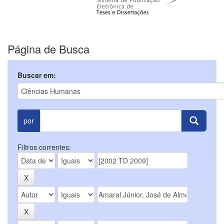
Página de Busca
Buscar em:
por
Filtros correntes: