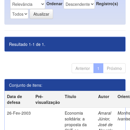
Ordenar
Registro(s)
Resultado 1-1 de 1.
Anterior
1
Próximo
Conjunto de itens:
Data de
Pré-
Título
Autor
Orien
defesa
visualização
26-Fev-2003
Economia
Amaral
Monfre
solidária: a
Júnior,
Ivanis
proposta da
José de