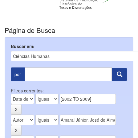
Página de Busca
Buscar em:
por
Filtros correntes: