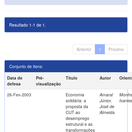
Resultado 1-1 de 1.
Anterior
1
Próximo
Conjunto de itens:
Data de
Pré-
Título
Autor
Orien
defesa
visualização
26-Fev-2003
Economia
Amaral
Monfre
solidária: a
Júnior,
Ivanis
proposta da
José de
CUT ao
Almeida
desemprego
estrutural e as
transformações