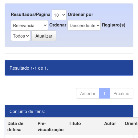
Resultados/Página
Ordenar por
Ordenar
Registro(s)
Resultado 1-1 de 1.
Anterior
1
Próximo
Conjunto de itens:
Data de
Pré-
Título
Autor
Orien
defesa
visualização