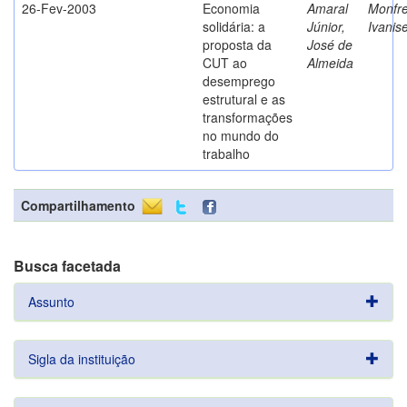
26-Fev-2003
Economia
Amaral
Monfre
solidária: a
Júnior,
Ivanis
proposta da
José de
CUT ao
Almeida
desemprego
estrutural e as
transformações
no mundo do
trabalho
Compartilhamento
Busca facetada
Assunto
Sigla da instituição