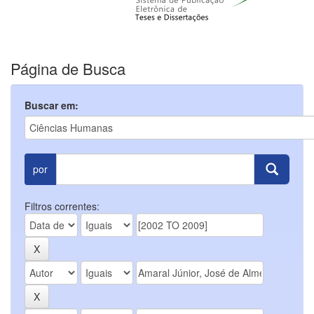
Página de Busca
Buscar em:
por
Filtros correntes: