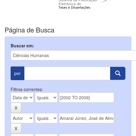
Página de Busca
Buscar em:
por
Filtros correntes: