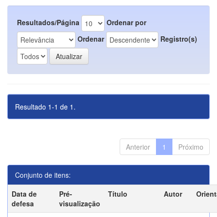
Resultados/Página
Ordenar por
Ordenar
Registro(s)
Resultado 1-1 de 1.
Anterior
1
Próximo
Conjunto de itens:
Data de
Pré-
Título
Autor
Orien
defesa
visualização