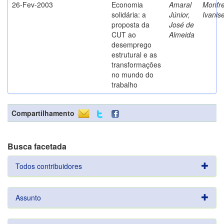
26-Fev-2003
Economia
Amaral
Monfre
solidária: a
Júnior,
Ivanis
proposta da
José de
CUT ao
Almeida
desemprego
estrutural e as
transformações
no mundo do
trabalho
Compartilhamento
Busca facetada
Todos contribuidores
Assunto