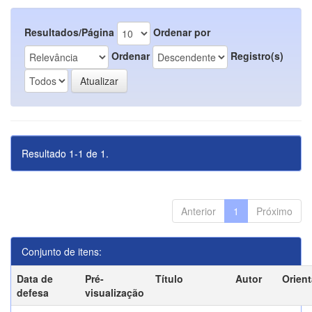
Resultados/Página
Ordenar por
Ordenar
Registro(s)
Resultado 1-1 de 1.
Anterior
1
Próximo
Conjunto de itens:
Data de
Pré-
Título
Autor
Orien
defesa
visualização