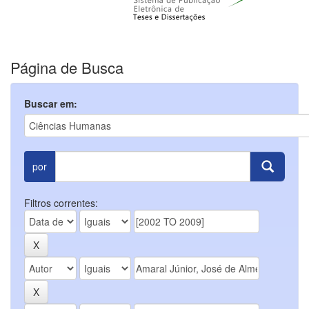
Página de Busca
Buscar em:
por
Filtros correntes: