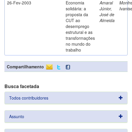
26-Fev-2003
Economia
Amaral
Monfre
solidária: a
Júnior,
Ivanis
proposta da
José de
CUT ao
Almeida
desemprego
estrutural e as
transformações
no mundo do
trabalho
Compartilhamento
Busca facetada
Todos contribuidores
Assunto