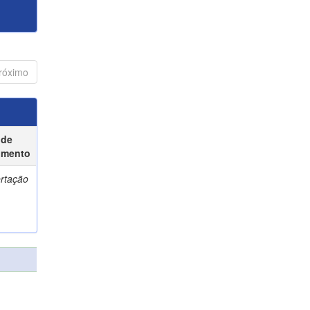
róximo
 de
umento
ertação