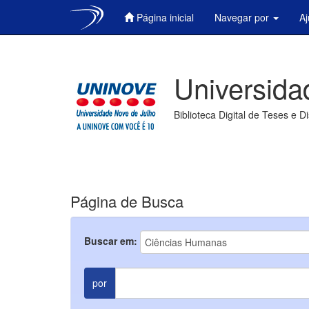
Página inicial
Navegar por
A
Skip
navigation
Universida
Biblioteca Digital de Teses e D
Página de Busca
Buscar em:
por