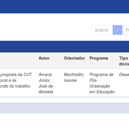
Anterior
1
P
Autor
Orientador
Programa
Tipo
doc
a proposta da CUT
Amaral
Monfredini,
Programa de
Diss
ural e as
Júnior,
Ivanise
Pós-
undo do trabalho
José de
Graduação
Almeida
em Educação