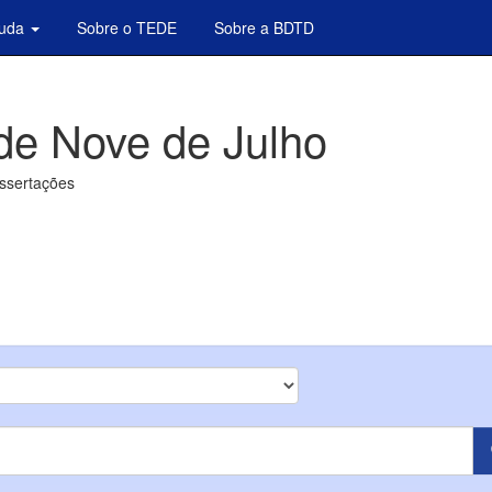
juda
Sobre o TEDE
Sobre a BDTD
de Nove de Julho
issertações