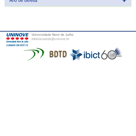
Ano de defesa
Universidade Nove de Julho
bibliotecatede@uninove.br