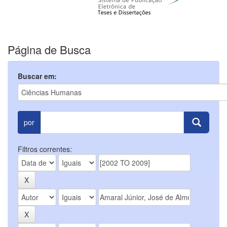
Página de Busca
Buscar em:
por
Filtros correntes: