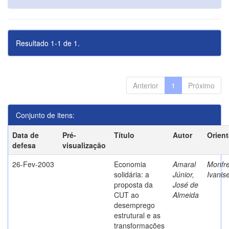
Resultado 1-1 de 1.
Anterior
1
Próximo
Conjunto de itens:
Data de
Pré-
Título
Autor
Orien
defesa
visualização
26-Fev-2003
Economia
Amaral
Monfre
solidária: a
Júnior,
Ivanis
proposta da
José de
CUT ao
Almeida
desemprego
estrutural e as
transformações