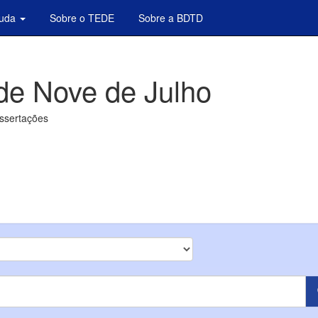
juda
Sobre o TEDE
Sobre a BDTD
de Nove de Julho
issertações