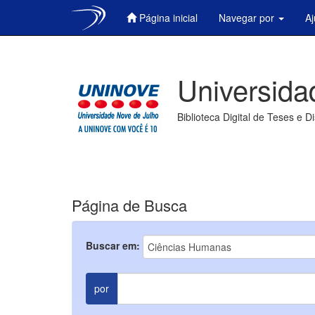
Página inicial
Navegar por
A
Skip
navigation
Universida
Biblioteca Digital de Teses e D
Página de Busca
Buscar em:
por