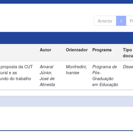
Anterior
1
P
Autor
Orientador
Programa
Tipo
doc
a proposta da CUT
Amaral
Monfredini,
Programa de
Diss
ural e as
Júnior,
Ivanise
Pós-
undo do trabalho
José de
Graduação
Almeida
em Educação