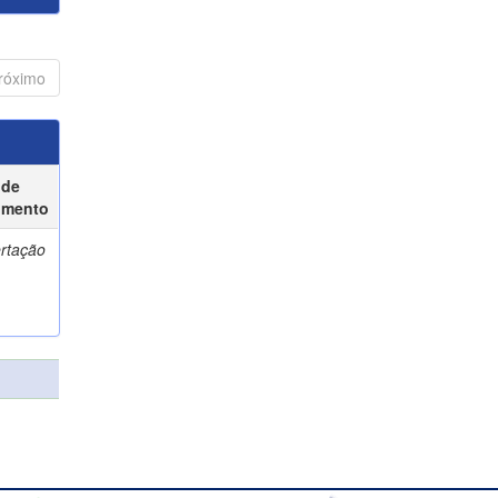
róximo
 de
umento
ertação