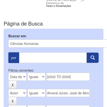
Página de Busca
Buscar em:
por
Filtros correntes: