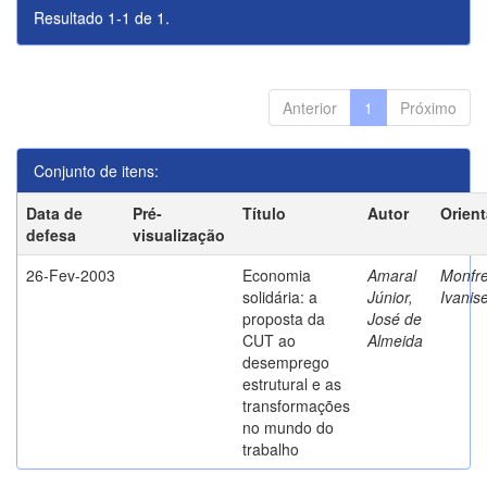
Resultado 1-1 de 1.
Anterior
1
Próximo
Conjunto de itens:
Data de
Pré-
Título
Autor
Orien
defesa
visualização
26-Fev-2003
Economia
Amaral
Monfre
solidária: a
Júnior,
Ivanis
proposta da
José de
CUT ao
Almeida
desemprego
estrutural e as
transformações
no mundo do
trabalho