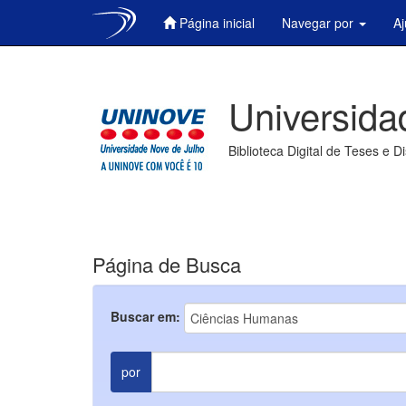
Página inicial
Navegar por
A
Skip
navigation
Universida
Biblioteca Digital de Teses e D
Página de Busca
Buscar em:
por