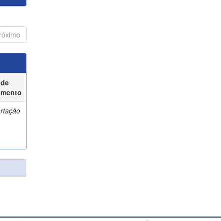
róximo
 de
umento
ertação