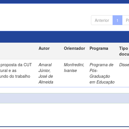
Anterior
1
P
Autor
Orientador
Programa
Tipo
doc
a proposta da CUT
Amaral
Monfredini,
Programa de
Diss
ural e as
Júnior,
Ivanise
Pós-
undo do trabalho
José de
Graduação
Almeida
em Educação