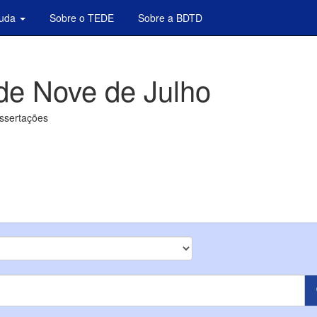
juda
Sobre o TEDE
Sobre a BDTD
de Nove de Julho
issertações