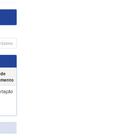
róximo
 de
umento
ertação