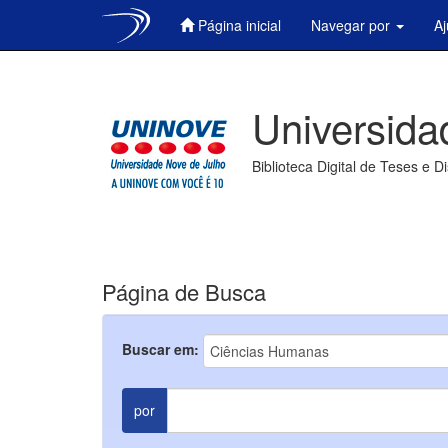
Página inicial
Navegar por
A
Skip
navigation
Universida
Biblioteca Digital de Teses e D
Página de Busca
Buscar em:
por