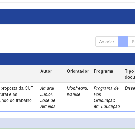
Anterior
1
P
Autor
Orientador
Programa
Tipo
doc
a proposta da CUT
Amaral
Monfredini,
Programa de
Diss
ural e as
Júnior,
Ivanise
Pós-
undo do trabalho
José de
Graduação
Almeida
em Educação