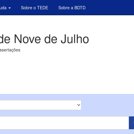
juda
Sobre o TEDE
Sobre a BDTD
de Nove de Julho
issertações