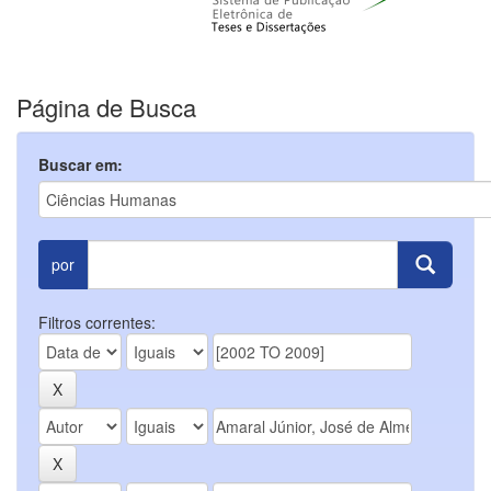
Página de Busca
Buscar em:
por
Filtros correntes: