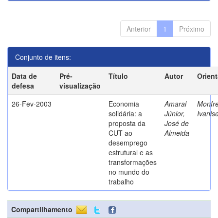
Anterior
1
Próximo
Conjunto de itens:
Data de
Pré-
Título
Autor
Orien
defesa
visualização
26-Fev-2003
Economia
Amaral
Monfre
solidária: a
Júnior,
Ivanis
proposta da
José de
CUT ao
Almeida
desemprego
estrutural e as
transformações
no mundo do
trabalho
Compartilhamento