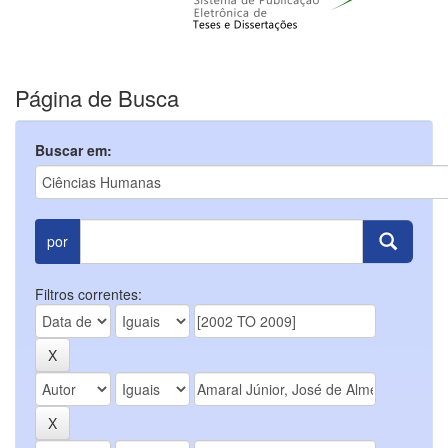
Página de Busca
Buscar em:
por
Filtros correntes: