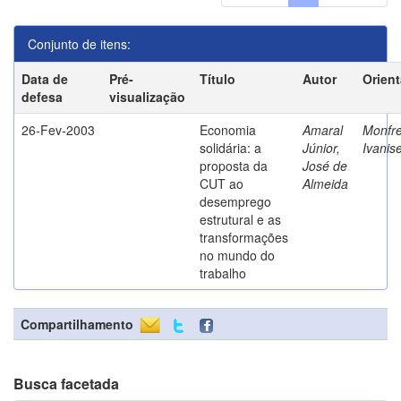
Conjunto de itens:
Data de
Pré-
Título
Autor
Orien
defesa
visualização
26-Fev-2003
Economia
Amaral
Monfre
solidária: a
Júnior,
Ivanis
proposta da
José de
CUT ao
Almeida
desemprego
estrutural e as
transformações
no mundo do
trabalho
Compartilhamento
Busca facetada