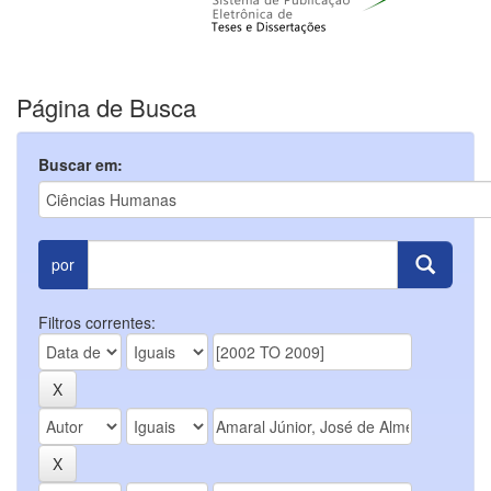
Página de Busca
Buscar em:
por
Filtros correntes: