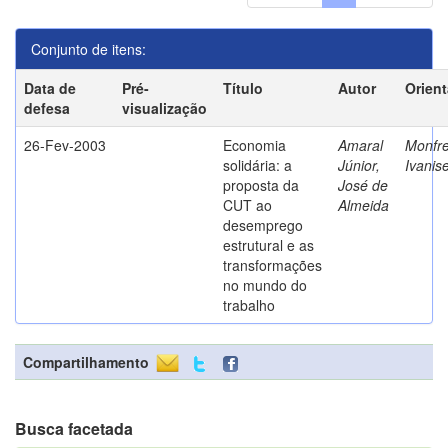
Conjunto de itens:
Data de
Pré-
Título
Autor
Orien
defesa
visualização
26-Fev-2003
Economia
Amaral
Monfre
solidária: a
Júnior,
Ivanis
proposta da
José de
CUT ao
Almeida
desemprego
estrutural e as
transformações
no mundo do
trabalho
Compartilhamento
Busca facetada