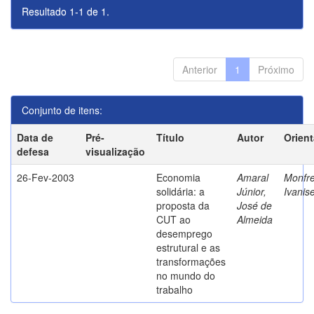
Resultado 1-1 de 1.
Anterior
1
Próximo
Conjunto de itens:
Data de
Pré-
Título
Autor
Orien
defesa
visualização
26-Fev-2003
Economia
Amaral
Monfre
solidária: a
Júnior,
Ivanis
proposta da
José de
CUT ao
Almeida
desemprego
estrutural e as
transformações
no mundo do
trabalho