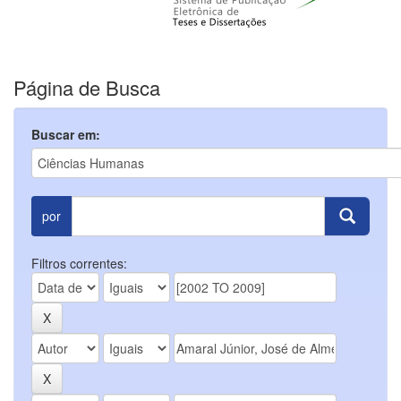
Página de Busca
Buscar em:
por
Filtros correntes: