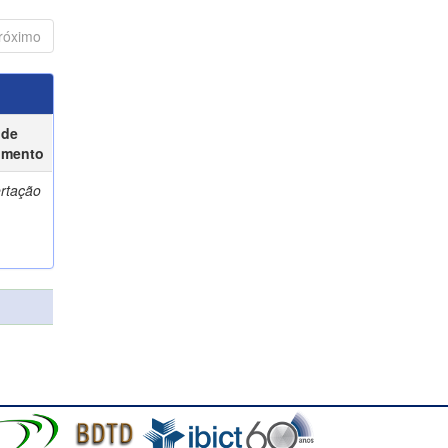
róximo
 de
umento
ertação