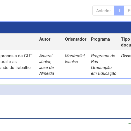
Anterior
1
P
Autor
Orientador
Programa
Tipo
doc
a proposta da CUT
Amaral
Monfredini,
Programa de
Diss
ural e as
Júnior,
Ivanise
Pós-
undo do trabalho
José de
Graduação
Almeida
em Educação