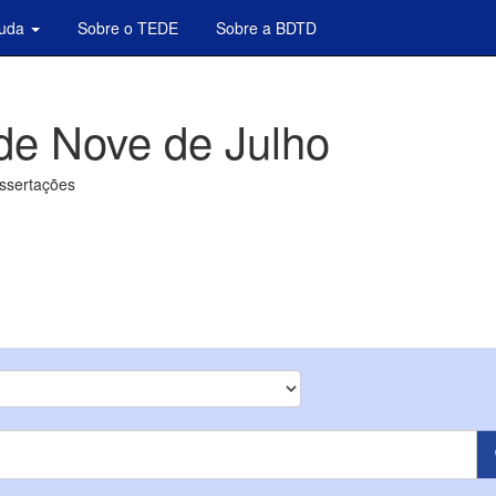
juda
Sobre o TEDE
Sobre a BDTD
de Nove de Julho
issertações