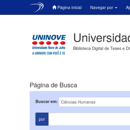
Página inicial
Navegar por
A
Skip
navigation
Universida
Biblioteca Digital de Teses e D
Página de Busca
Buscar em:
por