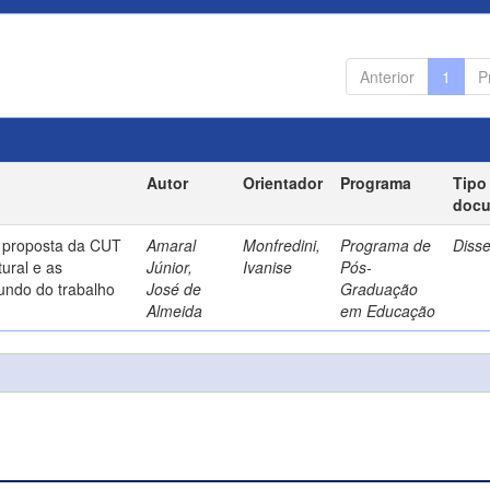
Anterior
1
P
Autor
Orientador
Programa
Tipo
doc
a proposta da CUT
Amaral
Monfredini,
Programa de
Diss
ural e as
Júnior,
Ivanise
Pós-
undo do trabalho
José de
Graduação
Almeida
em Educação