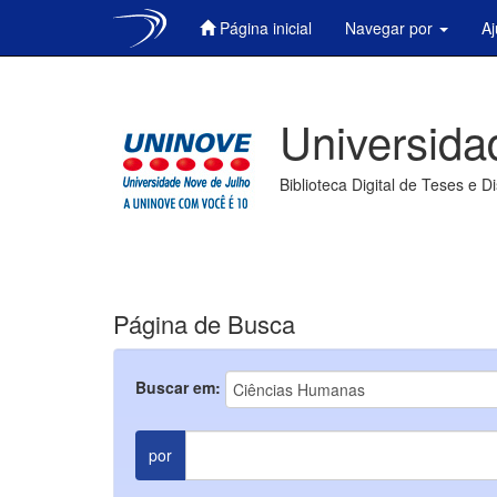
Página inicial
Navegar por
A
Skip
navigation
Universida
Biblioteca Digital de Teses e D
Página de Busca
Buscar em:
por