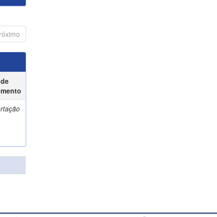
róximo
 de
umento
ertação