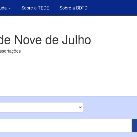
juda
Sobre o TEDE
Sobre a BDTD
de Nove de Julho
issertações