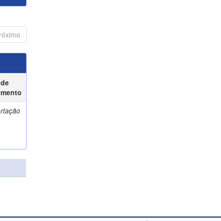
róximo
 de
umento
ertação