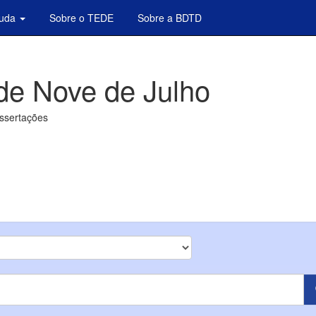
juda
Sobre o TEDE
Sobre a BDTD
de Nove de Julho
issertações