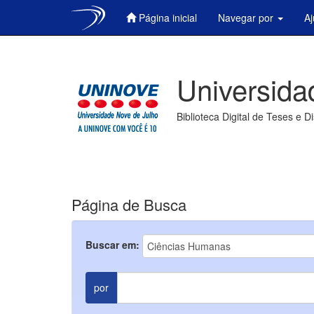
Página inicial
Navegar por
A
Skip
navigation
Universida
Biblioteca Digital de Teses e D
Página de Busca
Buscar em:
por