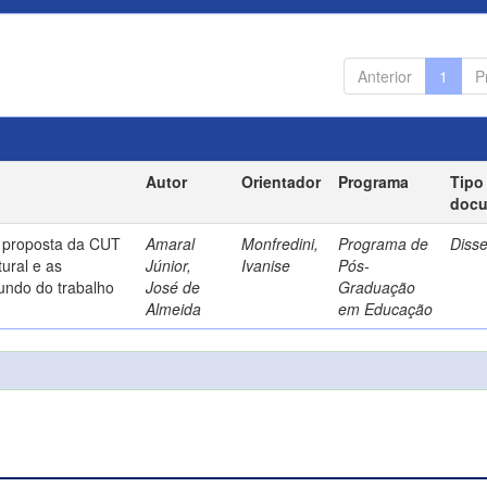
Anterior
1
P
Autor
Orientador
Programa
Tipo
doc
a proposta da CUT
Amaral
Monfredini,
Programa de
Diss
ural e as
Júnior,
Ivanise
Pós-
undo do trabalho
José de
Graduação
Almeida
em Educação