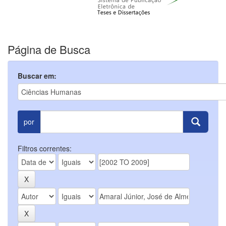
Página de Busca
Buscar em:
por
Filtros correntes: