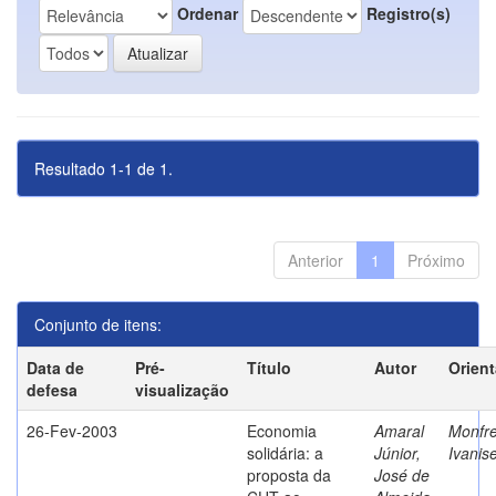
Ordenar
Registro(s)
Resultado 1-1 de 1.
Anterior
1
Próximo
Conjunto de itens:
Data de
Pré-
Título
Autor
Orien
defesa
visualização
26-Fev-2003
Economia
Amaral
Monfre
solidária: a
Júnior,
Ivanis
proposta da
José de