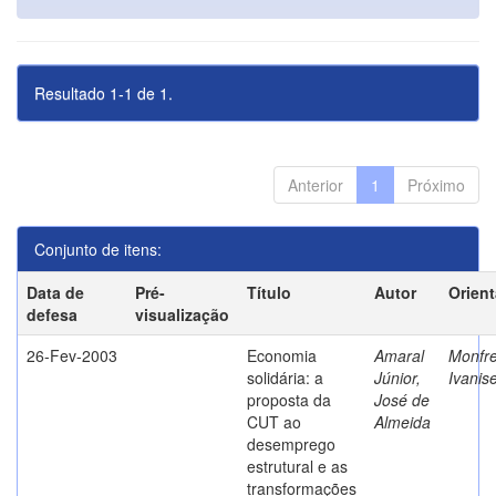
Resultado 1-1 de 1.
Anterior
1
Próximo
Conjunto de itens:
Data de
Pré-
Título
Autor
Orien
defesa
visualização
26-Fev-2003
Economia
Amaral
Monfre
solidária: a
Júnior,
Ivanis
proposta da
José de
CUT ao
Almeida
desemprego
estrutural e as
transformações