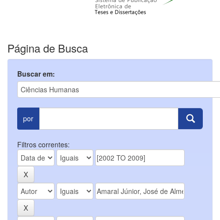
Página de Busca
Buscar em:
por
Filtros correntes: