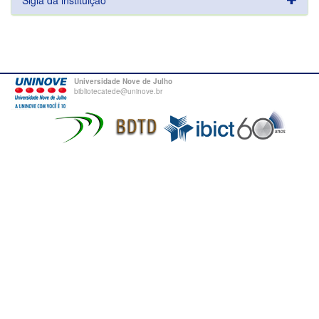
Sigla da instituição
Universidade Nove de Julho
bibliotecatede@uninove.br