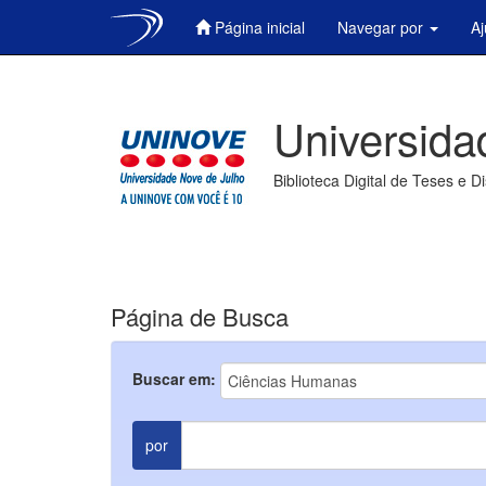
Página inicial
Navegar por
A
Skip
navigation
Universida
Biblioteca Digital de Teses e D
Página de Busca
Buscar em:
por