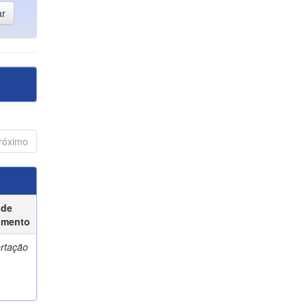
róximo
 de
umento
ertação