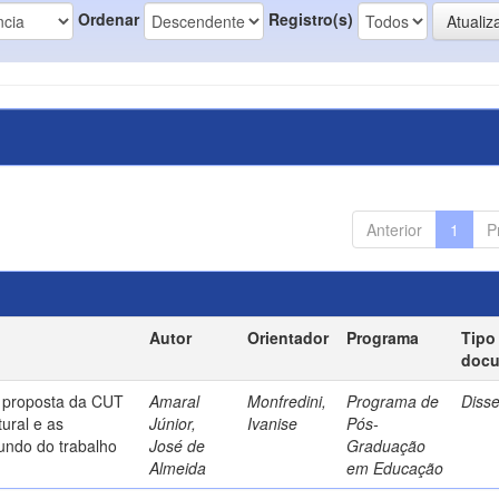
Ordenar
Registro(s)
Anterior
1
P
Autor
Orientador
Programa
Tipo
doc
a proposta da CUT
Amaral
Monfredini,
Programa de
Diss
ural e as
Júnior,
Ivanise
Pós-
undo do trabalho
José de
Graduação
Almeida
em Educação