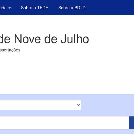
juda
Sobre o TEDE
Sobre a BDTD
de Nove de Julho
issertações