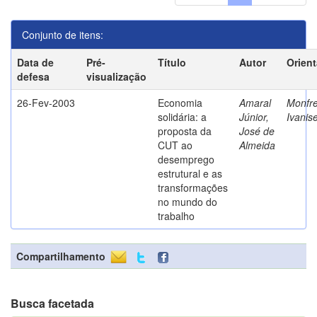
Conjunto de itens:
Data de
Pré-
Título
Autor
Orien
defesa
visualização
26-Fev-2003
Economia
Amaral
Monfre
solidária: a
Júnior,
Ivanis
proposta da
José de
CUT ao
Almeida
desemprego
estrutural e as
transformações
no mundo do
trabalho
Compartilhamento
Busca facetada