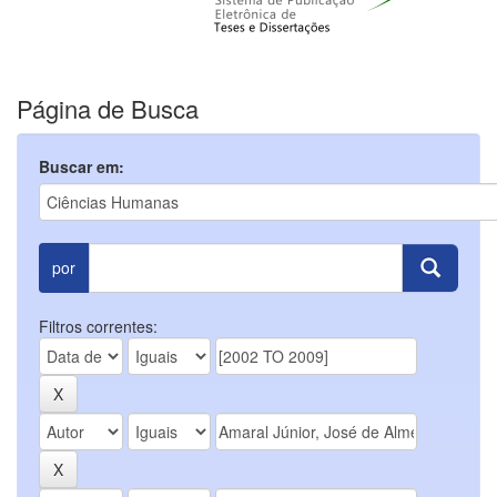
Página de Busca
Buscar em:
por
Filtros correntes: