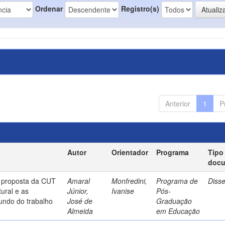
Ordenar
Registro(s)
Anterior
1
P
Autor
Orientador
Programa
Tipo
doc
a proposta da CUT
Amaral
Monfredini,
Programa de
Diss
ural e as
Júnior,
Ivanise
Pós-
undo do trabalho
José de
Graduação
Almeida
em Educação