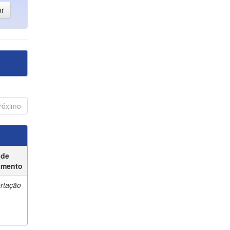
róximo
 de
umento
ertação