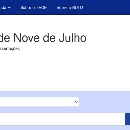
juda
Sobre o TEDE
Sobre a BDTD
de Nove de Julho
issertações