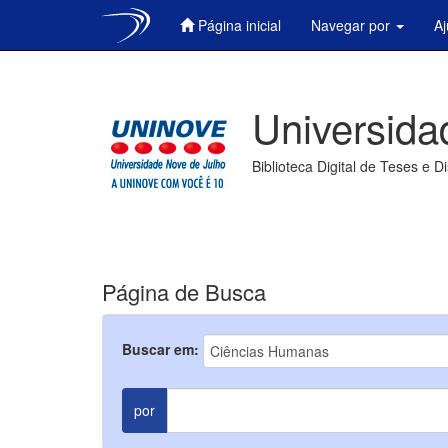
Página inicial
Navegar por
A
Skip
navigation
Universida
Biblioteca Digital de Teses e D
Página de Busca
Buscar em:
por