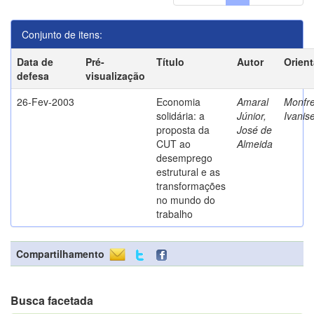
Conjunto de itens:
Data de
Pré-
Título
Autor
Orien
defesa
visualização
26-Fev-2003
Economia
Amaral
Monfre
solidária: a
Júnior,
Ivanis
proposta da
José de
CUT ao
Almeida
desemprego
estrutural e as
transformações
no mundo do
trabalho
Compartilhamento
Busca facetada