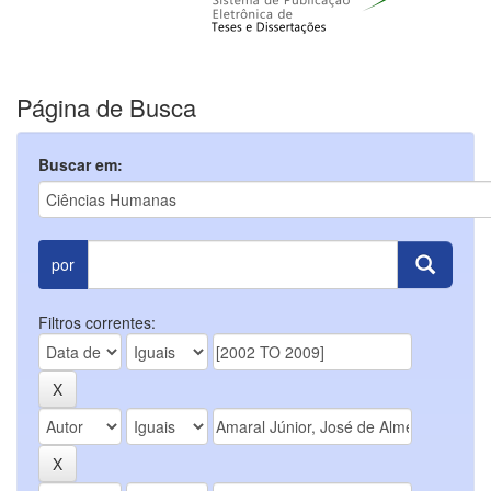
Página de Busca
Buscar em:
por
Filtros correntes: