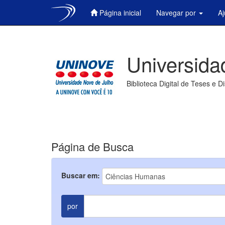
Página inicial
Navegar por
A
Skip
navigation
Universida
Biblioteca Digital de Teses e D
Página de Busca
Buscar em:
por