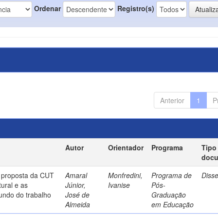
Ordenar
Registro(s)
Anterior
1
P
Autor
Orientador
Programa
Tipo
doc
a proposta da CUT
Amaral
Monfredini,
Programa de
Diss
ural e as
Júnior,
Ivanise
Pós-
undo do trabalho
José de
Graduação
Almeida
em Educação