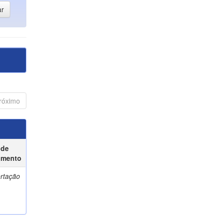
róximo
 de
umento
ertação