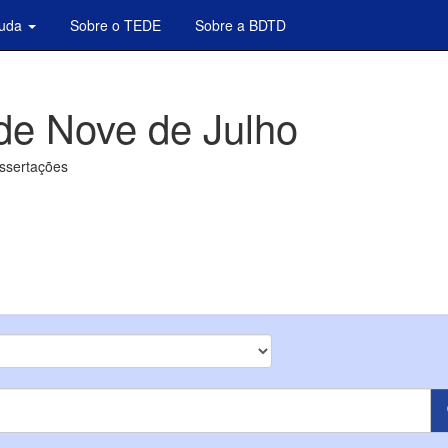
juda
Sobre o TEDE
Sobre a BDTD
de Nove de Julho
issertações