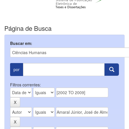
Página de Busca
Buscar em:
por
Filtros correntes: