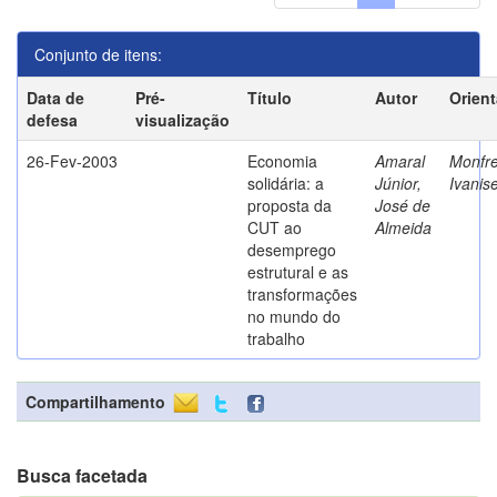
Conjunto de itens:
Data de
Pré-
Título
Autor
Orien
defesa
visualização
26-Fev-2003
Economia
Amaral
Monfre
solidária: a
Júnior,
Ivanis
proposta da
José de
CUT ao
Almeida
desemprego
estrutural e as
transformações
no mundo do
trabalho
Compartilhamento
Busca facetada