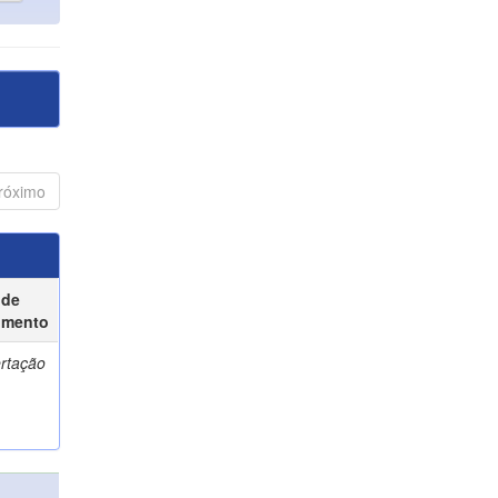
róximo
 de
umento
ertação