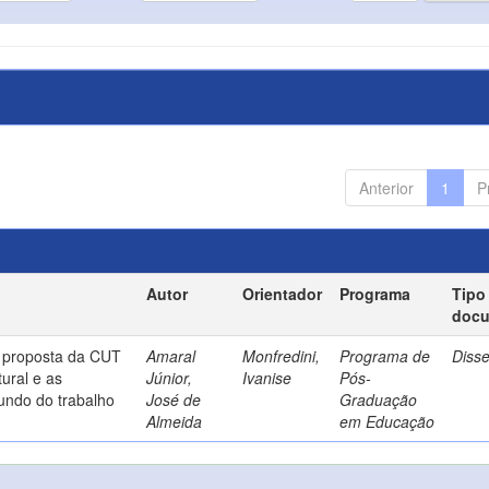
Anterior
1
P
Autor
Orientador
Programa
Tipo
doc
a proposta da CUT
Amaral
Monfredini,
Programa de
Diss
ural e as
Júnior,
Ivanise
Pós-
undo do trabalho
José de
Graduação
Almeida
em Educação