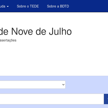
juda
Sobre o TEDE
Sobre a BDTD
de Nove de Julho
issertações