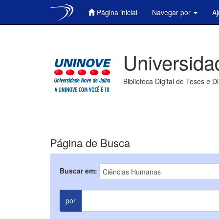
Página inicial
Navegar por
A
Skip
navigation
Universida
Biblioteca Digital de Teses e D
Página de Busca
Buscar em:
por