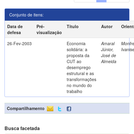
Conjunto de itens:
Data de
Pré-
Título
Autor
Orien
defesa
visualização
26-Fev-2003
Economia
Amaral
Monfre
solidária: a
Júnior,
Ivanis
proposta da
José de
CUT ao
Almeida
desemprego
estrutural e as
transformações
no mundo do
trabalho
Compartilhamento
Busca facetada