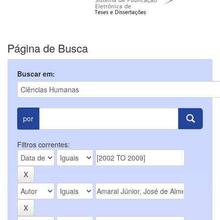
Página de Busca
Buscar em:
por
Filtros correntes: