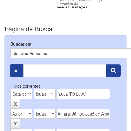
Página de Busca
Buscar em:
por
Filtros correntes: