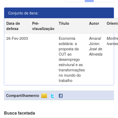
Conjunto de itens:
Data de
Pré-
Título
Autor
Orien
defesa
visualização
26-Fev-2003
Economia
Amaral
Monfre
solidária: a
Júnior,
Ivanis
proposta da
José de
CUT ao
Almeida
desemprego
estrutural e as
transformações
no mundo do
trabalho
Compartilhamento
Busca facetada